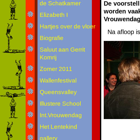
de Schatkamer
De voorstel
worden vaak
Elizabeth I
Vrouwenda
Hartjes over de vloer
Na afloop i
Biografie
Saluut aan Gerrit
Komrij
Zomer 2011
Wallenfestival
Queensvalley
Illustere School
Int.Vrouwendag
Het Lentekind
gallery