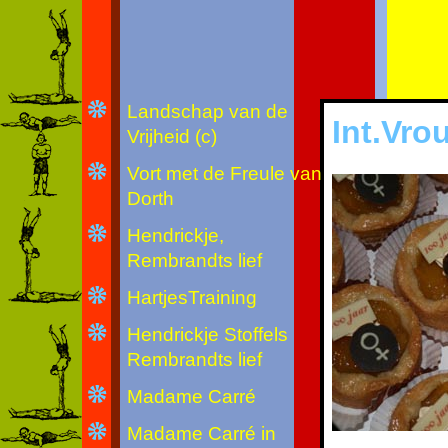
Landschap van de
Int.Vr
Vrijheid (c)
Vort met de Freule van
Dorth
Hendrickje,
Rembrandts lief
HartjesTraining
Hendrickje Stoffels
Rembrandts lief
Madame Carré
Madame Carré in